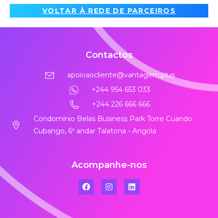
VOLTAR À REDE DE PARCEIROS
Contactos
apoioaocliente@vantagem.plus
+244 954 653 033
+244 226 666 666
Condomínio Belas Business Park Torre Cuando
Cubango, 6º andar Talatona - Angola
Acompanhe-nos