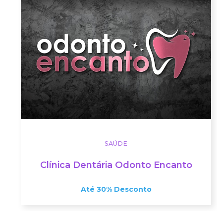
SAÚDE
Clínica Dentária Odonto Encanto
Até 30% Desconto