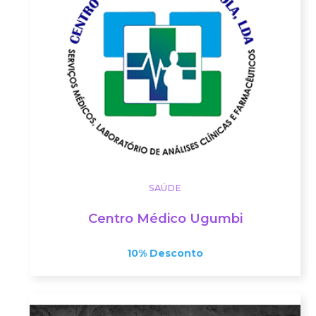
SAÚDE
Centro Médico Ugumbi
10% Desconto