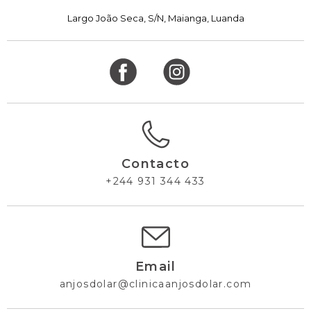
Largo João Seca, S/N, Maianga, Luanda
Contacto
+244 931 344 433
Email
anjosdolar@clinicaanjosdolar.com