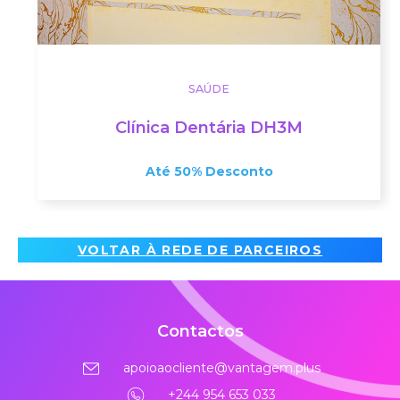
SAÚDE
Clínica Dentária DH3M
Até 50% Desconto
VOLTAR À REDE DE PARCEIROS
Contactos
apoioaocliente@vantagem.plus
+244 954 653 033